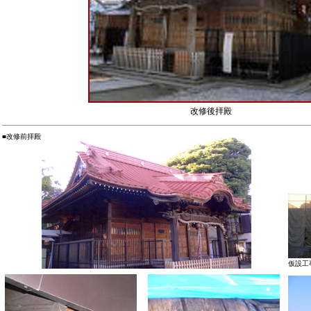
改修後拝殿
■改修前拝殿
仮設工