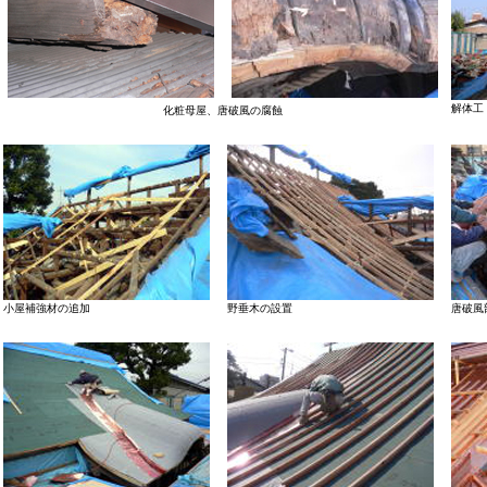
解体工
化粧母屋、唐破風の腐蝕
小屋補強材の追加
野垂木の設置
唐破風