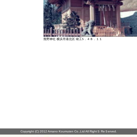
熊野神社 横浜市港北区 竣工S．４８．１１
Copyright (C) 2012 Amano Koumuten Co.,Ltd All RightＳ ReＳerved.